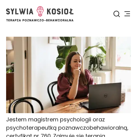
Jestem magistrem psychologii oraz
psychoterapeutką poznawczobehawioralną,
certyfikat nr 760. Zajmuję się terapią